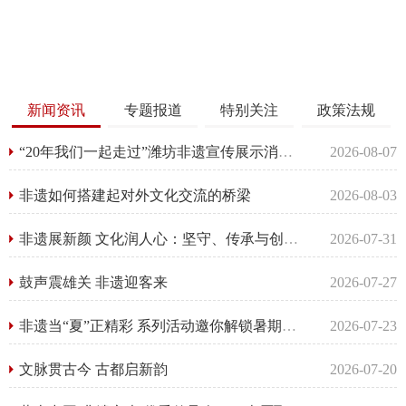
山东省文化和旅游厅关于公布山东省非遗特色旅游线路和非遗旅游体验基地的通知
2024-01-04
陕西4家入列！文旅部公布一批国家级非遗生产性保护示范基地
2024-04-02
广州市文化广电旅游局关于印发广州市非物质文化遗产保护资金管理办法的通知
2024-01-30
新闻资讯
专题报道
特别关注
政策法规
教育部：非遗特长教学推动改进学校美育教学和艺术教育
2024-01-07
“20年我们一起走过”潍坊非遗宣传展示消费月活动启幕
2026-08-07
非遗如何搭建起对外文化交流的桥梁
2026-08-03
非遗展新颜 文化润人心：坚守、传承与创新铸就汉中非遗生命力
2026-07-31
鼓声震雄关 非遗迎客来
2026-07-27
非遗当“夏”正精彩 系列活动邀你解锁暑期新玩法
2026-07-23
文脉贯古今 古都启新韵
2026-07-20